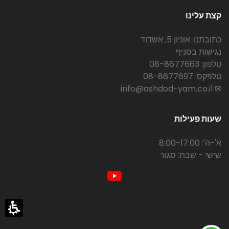
קצת עלינו
כתובתנו: אוניון 5, אשדוד
נגישות בסניף
טלפון: 08-8677663
טלפקס: 08-8677697
✉ info@ashdod-yam.co.il
שעות פעילות
א'-ה': 8:00-17:00
שישי - שבת: סגור