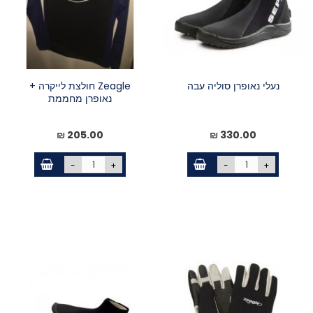
נעלי נאופרן סוליה עבה
Zeagle חולצת לייקרה +
נאופרן מחממת
205.00 ₪
330.00 ₪
-
+
-
+