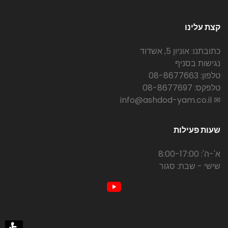
קצת עלינו
כתובתנו: אוניון 5, אשדוד
נגישות בסניף
טלפון: 08-8677663
טלפקס: 08-8677697
✉ info@ashdod-yam.co.il
שעות פעילות
א'-ה': 8:00-17:00
שישי - שבת: סגור