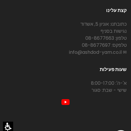
קצת עלינו
כתובתנו: אוניון 5, אשדוד
נגישות בסניף
טלפון: 08-8677663
טלפקס: 08-8677697
✉ info@ashdod-yam.co.il
שעות פעילות
א'-ה': 8:00-17:00
שישי - שבת: סגור