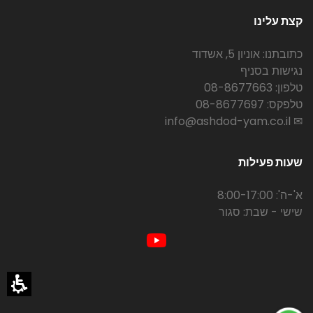
קצת עלינו
כתובתנו: אוניון 5, אשדוד
נגישות בסניף
טלפון: 08-8677663
טלפקס: 08-8677697
✉ info@ashdod-yam.co.il
שעות פעילות
א'-ה': 8:00-17:00
שישי - שבת: סגור