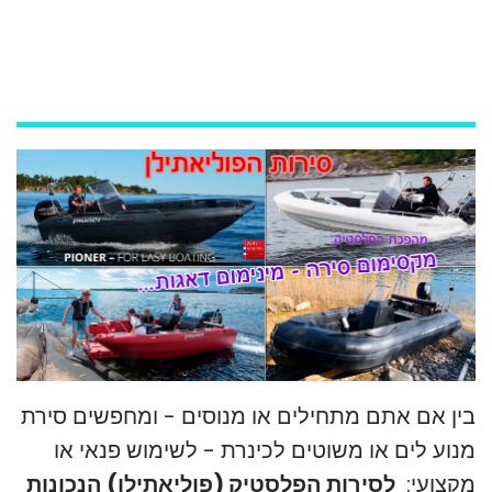
חילתו
ל
ף
ינטרנט,
חץ
נטר
די
עבור
אזור
וכן
רכזי
בין אם אתם מתחילים או מנוסים - ומחפשים סירת
מנוע לים או משוטים לכינרת - לשימוש פנאי או
מקצועי:
לסירות הפלסטיק (פוליאתילן) הנכונות