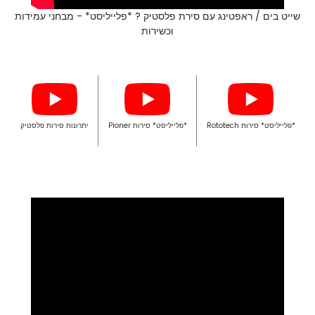
שייט בים / ראפטינג עם סירת פלסטיק ? *פלייליסט* - מבחני עמידות
וכשירות
*פלייליסט* סירות Rototech
*פלייליסט* סירות Pioner
יתרונות סירות פלסטיק