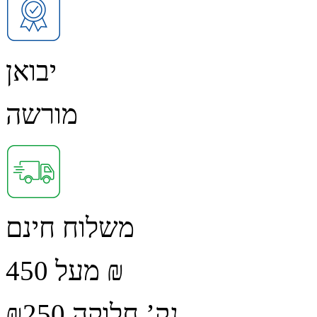
יבואן
מורשה
משלוח חינם
מעל 450 ₪
נק’ חלוקה ₪250