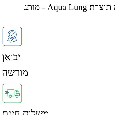
סנפרי באורך קצר-בינוני לשנירקול ושחייה תוצרת Aqua Lung - מותג
יבואן
מורשה
משלוח חינם