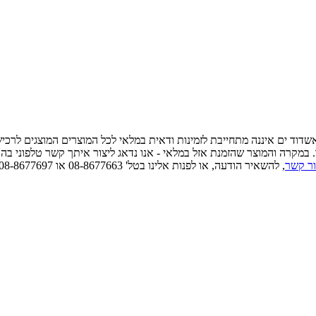
 אשדוד ים איננה מתחייבת לזמינות ודאית במלאי לכל המוצרים המוצגים לרכ
ו. במקרה והמוצר שהזמנת אזל במלאי - אנו נדאג ליצור איתך קשר טלפוני בה
ור קשר
, להשאיר הודעה, או לפנות אלינו בטל' 08-8677663 או 08-8677697 כדאי לוודא זמינות ודאית במלאי לפני הגעה פיזית.