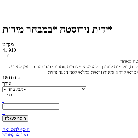
ידית נירוסטה *במבחר מידות*
מק”ט
41.910
זמינות
ישה באתר.
קדם, על מנת לעדכן, ולהציע אפשרויות אחרות: כגון הערכת זמן לחידוש
180.00 ₪
אורך
כמות
-
+
הוסף לעגלה
הוסף להשוואה
דואר אלקטרוני