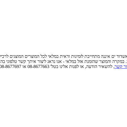
 אשדוד ים איננה מתחייבת לזמינות ודאית במלאי לכל המוצרים המוצגים לרכ
ו. במקרה והמוצר שהזמנת אזל במלאי - אנו נדאג ליצור איתך קשר טלפוני בה
ור קשר
, להשאיר הודעה, או לפנות אלינו בטל' 08-8677663 או 08-8677697 כדאי לוודא זמינות ודאית במלאי לפני הגעה פיזית.