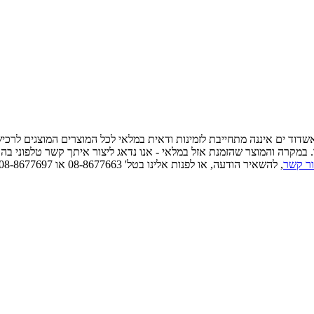
 אשדוד ים איננה מתחייבת לזמינות ודאית במלאי לכל המוצרים המוצגים לרכ
ו. במקרה והמוצר שהזמנת אזל במלאי - אנו נדאג ליצור איתך קשר טלפוני בה
ור קשר
, להשאיר הודעה, או לפנות אלינו בטל' 08-8677663 או 08-8677697 כדאי לוודא זמינות ודאית במלאי לפני הגעה פיזית.