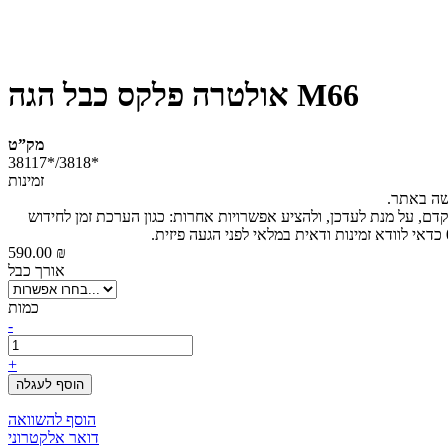
אולטרה פלקס כבל הגה M66
מק”ט
38117*/3818*
זמינות
ישה באתר.
קדם, על מנת לעדכן, ולהציע אפשרויות אחרות: כגון הערכת זמן לחידוש
590.00 ₪
אורך כבל
כמות
-
+
הוסף לעגלה
הוסף להשוואה
דואר אלקטרוני