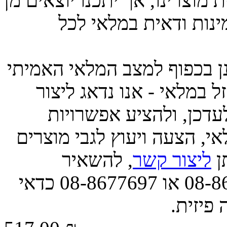
מוצרינו, אך יתכנו יוצאים מן
ינות ודאית במלאי לכל
ינן בכפוף למצב המלאי האמיתי
 במלאי - אנו נדאג ליצור
דכן, ולהציע אפשרויות
י, הצעה ויעוץ לגבי מוצרים
תן
ליצור קשר
, להשאיר
הודעה, או לפנות אלינו בטל' 08-8677663 או 08-8677697 כדאי
 פיזית.