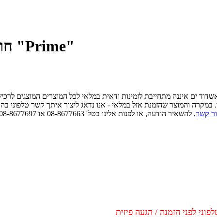
Bodyglove חולצת לייקרה שרוול ארוך "Prime"
 אשדוד ים איננה מתחייבת לזמינות ודאית במלאי לכל המוצרים המוצגים לרכ
ו. במקרה והמוצר שהזמנת אזל במלאי - אנו נדאג ליצור איתך קשר טלפוני בה
ור קשר
, להשאיר הודעה, או לפנות אלינו בטל' 08-8677663 או 08-8677697 כדאי לוודא זמינות ודאית במלאי לפני הגעה פיזית.
וני לפני הזמנה / הגעה פיזית