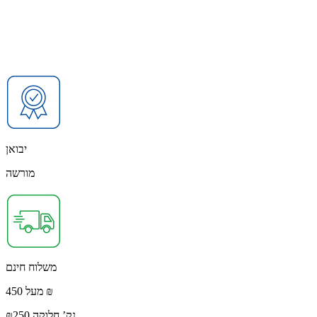
יבואן
מורשה
משלוח חינם
מעל 450 ₪
נק’ חלוקה ₪250