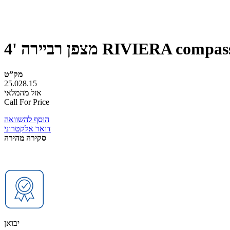
RIVIERA compass 4" w/
מק”ט
25.028.15
אזל מהמלאי
Call For Price
הוסף להשוואה
דואר אלקטרוני
סקירה מהירה
יבואן