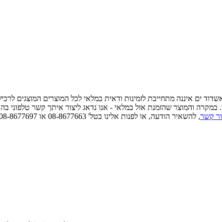
 אשדוד ים איננה מתחייבת לזמינות ודאית במלאי לכל המוצרים המוצגים לרכ
ו. במקרה והמוצר שהזמנת אזל במלאי - אנו נדאג ליצור איתך קשר טלפוני בה
ור קשר
, להשאיר הודעה, או לפנות אלינו בטל' 08-8677663 או 08-8677697 כדאי לוודא זמינות ודאית במלאי לפני הגעה פיזית.