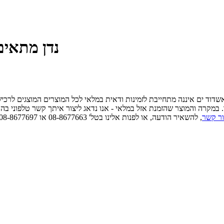
Victory נדן מתאי
 אשדוד ים איננה מתחייבת לזמינות ודאית במלאי לכל המוצרים המוצגים לרכ
ו. במקרה והמוצר שהזמנת אזל במלאי - אנו נדאג ליצור איתך קשר טלפוני בה
ור קשר
, להשאיר הודעה, או לפנות אלינו בטל' 08-8677663 או 08-8677697 כדאי לוודא זמינות ודאית במלאי לפני הגעה פיזית.