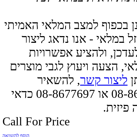
ינן בכפוף למצב המלאי האמיתי
 במלאי - אנו נדאג ליצור
דכן, ולהציע אפשרויות
י, הצעה ויעוץ לגבי מוצרים
תן
ליצור קשר
, להשאיר
הודעה, או לפנות אלינו בטל' 08-8677663 או 08-8677697 כדאי
 פיזית.
Call For Price
הוסף להשוואה