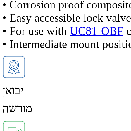
• Corrosion proof composit
• Easy accessible lock valve
• For use with
UC81-OBF
c
• Intermediate mount posit
יבואן
מורשה