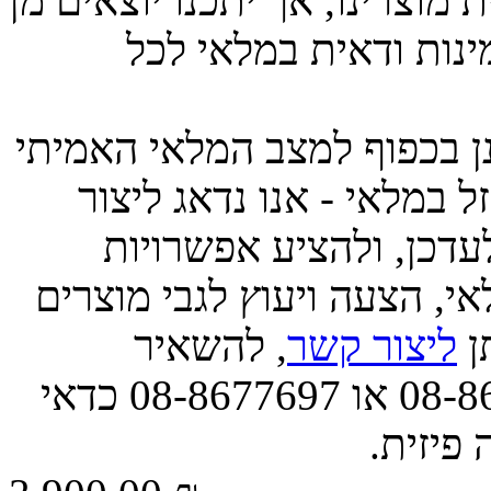
מוצרינו, אך יתכנו יוצאים מן
ינות ודאית במלאי לכל
ינן בכפוף למצב המלאי האמיתי
 במלאי - אנו נדאג ליצור
דכן, ולהציע אפשרויות
י, הצעה ויעוץ לגבי מוצרים
תן
ליצור קשר
, להשאיר
הודעה, או לפנות אלינו בטל' 08-8677663 או 08-8677697 כדאי
ה פיזית