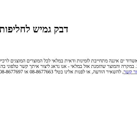
AQUASEAL+NEO דבק גמיש לח
 אשדוד ים איננה מתחייבת לזמינות ודאית במלאי לכל המוצרים המוצגים לרכ
ו. במקרה והמוצר שהזמנת אזל במלאי - אנו נדאג ליצור איתך קשר טלפוני בה
ור קשר
, להשאיר הודעה, או לפנות אלינו בטל' 08-8677663 או 08-8677697 כדאי לוודא זמינות ודאית במלאי לפני הגעה פיזית.