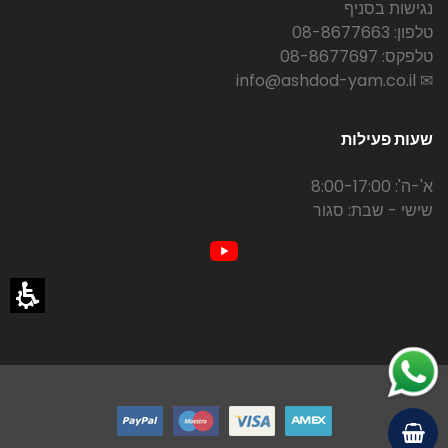
נגישות בסניף
טלפון: 08-8677663
טלפקס: 08-8677697
✉ info@ashdod-yam.co.il
שעות פעילות
א'-ה': 8:00-17:00
שישי - שבת: סגור