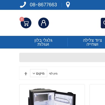
08-8677663
0
התחברות
פש
ציוד צלילה
גלגלי בלון
ושחייה
ועגלות
הגדר
מיון לפי
מיון
בסדר
יורד