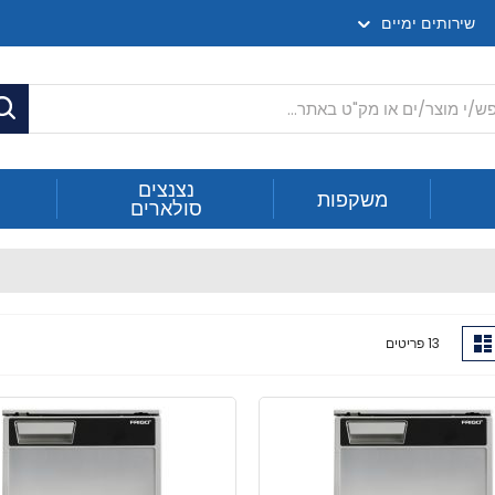
שירותים ימיים
ח
נצנצים
משקפות
סולארים
ג
רשימה
13
פריטים
ה