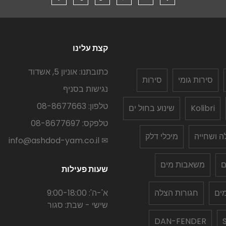
קצת עלינו
כתובתנו: אוניון 5, אשדוד
סירות גומי
סירות
נגישות בסניף
טלפון: 08-8677663
Kolibri
שינוע בחול ים
טלפקס: 08-8677697
לה ושחייה
מיכלי דלק
✉ info@ashdod-yam.co.il
ם
משאבות מים
שעות פעילות
ים
חגורות הצלה
א'-ה': 9:00-18:00
שישי - שבת: סגור
DAN-FENDER