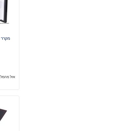
מקרר SOTHERM fridge CR65 65 l
אזל מהמלא