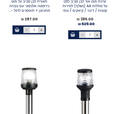
ערכת מוט אור לבן סביב LED
תאורת לבן סביב על מוט
על סוללות AA (נשלף) לסירות
נירוסטה אלכסוני עם גובהה
קטנות / דינגי / קיאקים / גומי
מתכוונן + תופסנים לדגל -...
מחיר
385.00 ₪
287.00 ₪
מיוחד
529.00 ₪
-
+
-
+