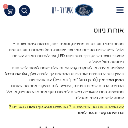
Skip
to
0
העגלה שלי
Content
חילתו
אורות ניווט
ל
ף
מבחר פנסי ניווט בטווח מחירים, וסוגים רחב, וברמות גימור שונות -
ינטרנט,
ולכלי שייט שונים מסירות גומי ועד יאכטות. החל מאורות ניווט בסיסים
חץ
למעבר כושר השייט, דרך פנסי ניווט LED, ועד לערכות תאורה עשויות
נטר
נירוסטה תוצ' איטליה
די
לשליפה מהירה או להתקנת קבע.הצוות שלנו ישמח לעמוד לרשותכם
עבור
ביעוץ ובסיוע בבחירת אור הניווט המתאים לך ולסירה שלך,
גלו את סרגל
אזור
המיון מצד ימין
(לחצן כחול "מיין" במובייל) עם אפשרויות
וכן
הבחירה הרבות שמיינו בפניכם, היסייעו לכם במיקוד אחר מה שאתם
מחפשים. בחרו קטגורייה ראשית לימצום נוסף אחר צבע מסויים, או גללו
רכזי
למטה לרשימה בלתי מוגבלת.
לא מצאתם את מה שחיפשתם ? מחפשים
צבע גוף תאורה
מסויים ?
צרו איתנו קשר וננסה לעזור