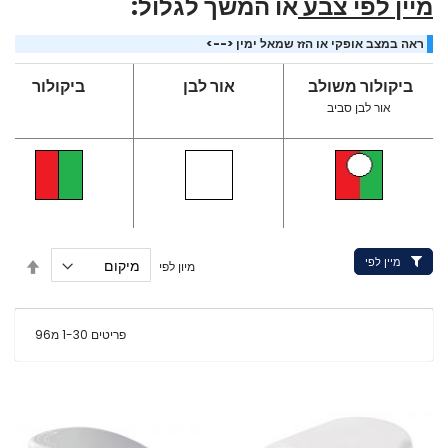
מיין לפי צבע
או המשך לגלול:
ראה במצב אופקי או הזז שמאל ימין <-->
ביקולור משולב
אור לבן
ביקולור
אור לבן סביב
מיין לפי
הגדר
מיון לפי
מיון
בסדר
יורד
פריטים
30
-
1
מ
96