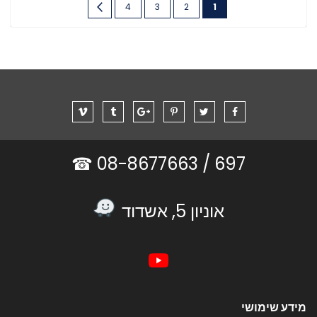
You're
דף
דף
דף
דף
הבא
4
3
2
1
currently
reading
page
08-8677663 ☎
697 /
אוניון 5, אשדוד
מידע שימושי