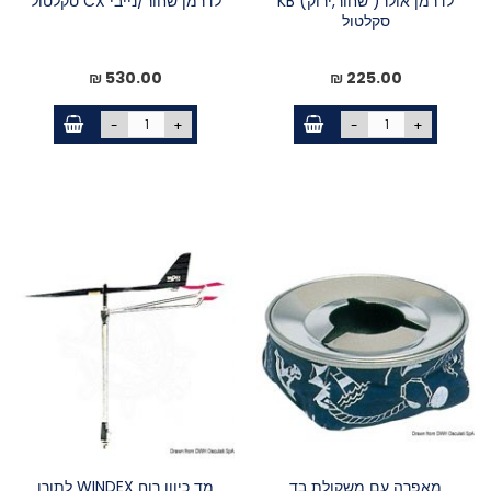
לדרמן אולר( שחור,ירוק) KB
לדרמן שחור/נייבי CX סקלטול
סקלטול
530.00 ₪
225.00 ₪
-
+
-
+
מאפרה עם משקולת בד
מד כיוון רוח WINDEX לתורן