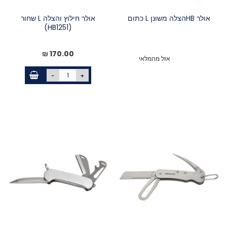
אולר HBהצלה משונן L כתום
אולר חילוץ והצלה L שחור
(HB1251)
170.00 ₪
אזל מהמלאי
-
+