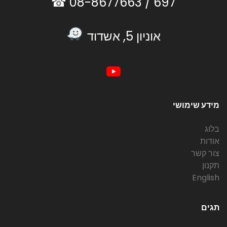
08-8677663 ☎
697 /
אוניון 5, אשדוד
מידע שימושי
בלוג
אודות
צור קשר
תקנון
English
תגים