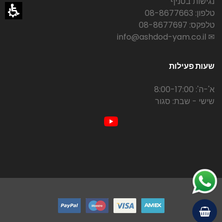
נגישות בסניף
טלפון: 08-8677663
טלפקס: 08-8677697
✉ info@ashdod-yam.co.il
שעות פעילות
א'-ה': 8:00-17:00
שישי - שבת: סגור