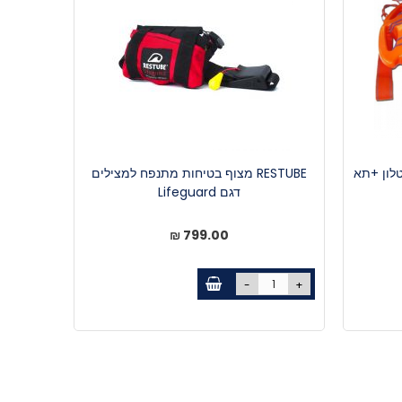
לון +תא
RESTUBE מצוף בטיחות מתנפח למצילים
דגם Lifeguard
799.00 ₪
-
+