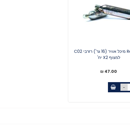
Restube מיכל אוויר (16 גר') רזרבי C02
למצוף X2 יח'
47.00 ₪
-