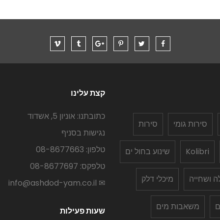
קצת עלינו
כתובתנו: אוניון 5, אשדוד
סירות גומי
סירות
נגישות בסניף
טלפון: 08-8677663
Kolibri
שינוע בחול ים
טלפקס: 08-8677697
לה ושחייה
מיכלי דלק
✉ info@ashdod-yam.co.il
ם
משאבות מים
שעות פעילות