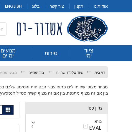
Skip
אודותינו
תקנון
צור קשר
בלוג
ENGLISH
to
Content
חילתו
ציוד
מנועים
סירות
מצופי שחייה
ימי
ימיים
ל
ף
ינטרנט,
דף בית
ציוד צלילה ושחייה
ציוד שחייה
מצופי שחייה
חץ
נטר
מבחר מצופי שחייה לים פתוח עבור הבטיחות והסימון שלכם בפני
די
בין אם זה מצוף מתנפח, בין אם זה מצוף קשיח סטייל baywatch, ובין אם זה מצוף מתנפח משלעצמו - יש לנו באשדוד ים מענה מתאים עבורך
עבור
אזור
מיין לפי
הצ
גריד
וכן
תצוג
כ-
רכזי
מותג
EVAL
פריט
1