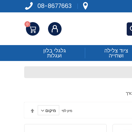
08-8677663
0
התחברות
פש
ציוד צלילה
גלגלי בלון
ושחייה
ועגלות
הגדר
מיון לפי
מיון
בסדר
יורד