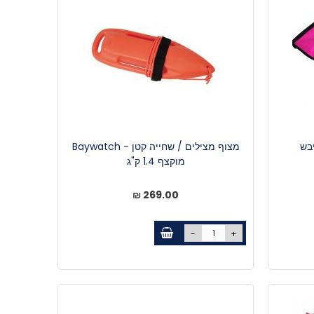
בש
מצוף מצילים / שחייה קטן - Baywatch
מוקצף 1.4 ק"ג
269.00 ₪
-
+