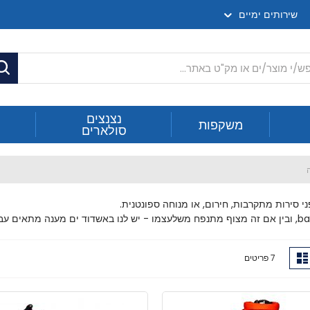
שירותים ימיים
ח
נצנצים
משקפות
סולארים
 סירות מתקרבות, חירום, או מנוחה ספונטנית.
ג
רשימה
7
פריטים
ה