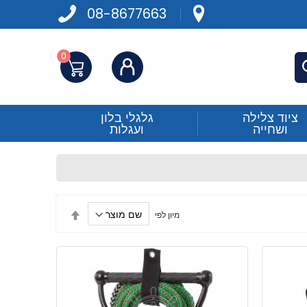
08-8677663
0
התחברות
פש
ציוד צלילה
גלגלי בלון
ושחייה
ועגלות
הגדר
מיון לפי
מיון
בסדר
יורד