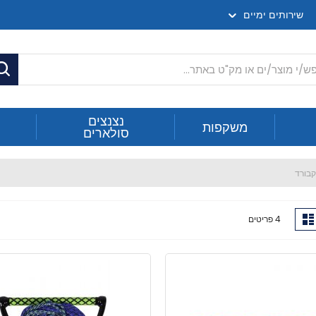
שירותים ימיים
ח
נצנצים
משקפות
סולארים
קבורד
ג
רשימה
4
פריטים
ה