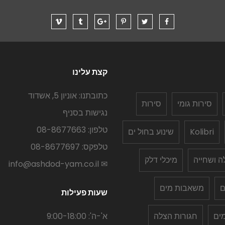
קצת עלינו
כתובתנו: אוניון 5, אשדוד
סירות גומי
סירות
נגישות בסניף
טלפון: 08-8677663
Kolibri
שינוע בחול ים
טלפקס: 08-8677697
לה ושחייה
מיכלי דלק
✉ info@ashdod-yam.co.il
ם
משאבות מים
שעות פעילות
ים
חגורות הצלה
א'-ה': 9:00-18:00