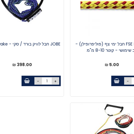
FSE Robline חבל ימי צף (פוליפרופילן) -
JOBE חבל לוויק בורד / סקי - Prime wake
שימושי - קוטר 8-10 מ"מ
398.00 ₪
5.00 ₪
-
+
-