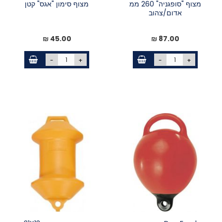
מצוף "סופגניה" 260 ממ
מצוף סימון "אגס" קטן
אדום/צהוב
45.00 ₪
87.00 ₪
-
+
-
+