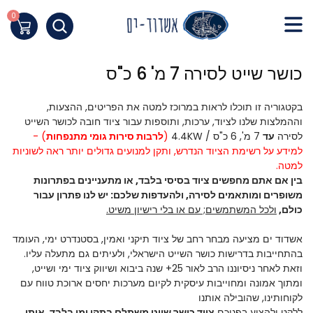
Skip
to
0
העגלה שלי
Content
חילתו
כושר שייט לסירה 7 מ' 6 כ"ס
ל
ף
בקטגוריה זו תוכלו לראות במרוכז למטה את הפריטים, ההצעות,
ינטרנט,
וההמלצות שלנו לציוד, ערכות, ותוספות עבור ציוד חובה לכושר השייט
חץ
לסירה
עד
7 מ', 6 כ"ס / 4.4KW
(
לרבות סירות גומי מתנפחות
) -
נטר
למידע על רשימת הציוד הנדרש, ותקן למנועים גדולים יותר ראה לשוניות
די
למטה.
עבור
בין אם אתם מחפשים ציוד בסיסי בלבד, או מתעניינים בפתרונות
אזור
משופרים ומותאמים לסירה, ולהעדפות שלכם: יש לנו פתרון עבור
וכן
כולם,
ולכל המשתמשים; עם או בלי רישיון משיט.
רכזי
אשדוד ים מציעה מבחר רחב של ציוד תיקני ואמין, בסטנדרט ימי, העומד
בהתחייבות בדרישות כושר השייט הישראלי, ולעיתים גם מתעלה עליו.
וזאת לאחר ניסיוננו הרב לאור 25+ שנה ביבוא ושיווק ציוד ימי ושייט,
ומתוך אמונה ומחוייבות עיסקית לקיום מערכות יחסים ארוכת טווח עם
לקוחותינו, שהובילה אותנו
ללקט ולהציע בפניכם
ציוד כושר שייט משתלם בתקן ימי בלבד, אותו