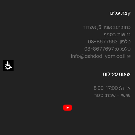
קצת עלינו
כתובתנו: אוניון 5, אשדוד
נגישות בסניף
טלפון: 08-8677663
טלפקס: 08-8677697
✉ info@ashdod-yam.co.il
שעות פעילות
א'-ה': 8:00-17:00
שישי - שבת: סגור