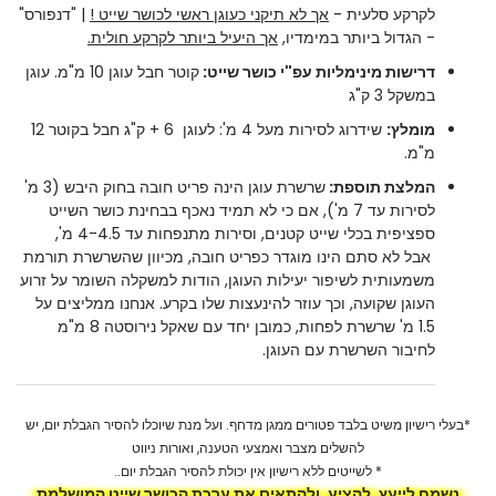
לקרקע סלעית -
אך לא תיקני כעוגן ראשי לכושר שייט !
| "דנפורס"
- הגדול ביותר במימדיו,
אך היעיל ביותר לקרקע חולית.
דרישות מינימליות עפ"י כושר שייט:
קוטר חבל עוגן 10 מ"מ. עוגן
במשקל 3 ק"ג
מומלץ:
שידרוג לסירות מעל 4 מ': לעוגן 6 + ק"ג חבל בקוטר 12
מ"מ.
המלצת תוספת:
שרשרת עוגן הינה פריט חובה בחוק היבש (3 מ'
לסירות עד 7 מ'), אם כי לא תמיד נאכף בבחינת כושר השייט
ספציפית בכלי שייט קטנים, וסירות מתנפחות עד 4-4.5 מ',
אבל לא סתם הינו מוגדר כפריט חובה, מכיוון שהשרשרת תורמת
משמעותית לשיפור יעילות העוגן, הודות למשקלה השומר על זרוע
העוגן שקועה, וכך עוזר להינעצות שלו בקרע. אנחנו ממליצים על
1.5 מ' שרשרת לפחות, כמובן יחד עם שאקל נירוסטה 8 מ"מ
לחיבור השרשרת עם העוגן.
*בעלי רישיון משיט בלבד פטורים ממגן מדחף. ועל מנת שיוכלו להסיר הגבלת יום, יש
להשלים מצבר ואמצעי הטענה, ואורות ניווט
* לשייטים ללא רישיון אין יכולת להסיר הגבלת יום..
נשמח לייעץ, להציע, ולהתאים את ערכת הכושר שייט המושלמת