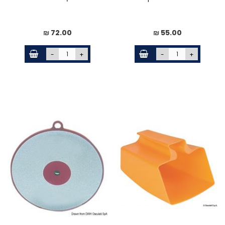
72.00 ₪
55.00 ₪
-
+
-
+