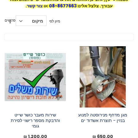
עבורך. צלצל אלינו
08-8677663
או
צור קשר
.
הגדר
15
פריטים
מיון לפי
מיון
בסדר
יורד
מגן מדחף מנירוסטה למנוע
שירות מעבר כושר שייט
בנזין - תוצרת אשדוד ים
והדבקת מספר רישוי לסירת
גומי
1,200.00 ₪
650.00 ₪