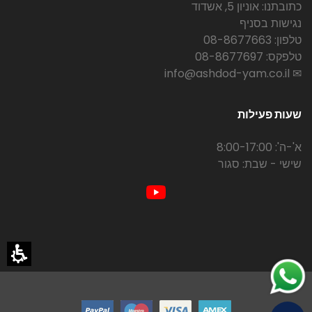
כתובתנו: אוניון 5, אשדוד
נגישות בסניף
טלפון: 08-8677663
טלפקס: 08-8677697
✉ info@ashdod-yam.co.il
שעות פעילות
א'-ה': 8:00-17:00
שישי - שבת: סגור