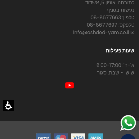
כתובתנו: אוניון 5, אשדוד
נגישות בסניף
טלפון: 08-8677663
טלפקס: 08-8677697
✉ info@ashdod-yam.co.il
שעות פעילות
א'-ה': 8:00-17:00
שישי - שבת: סגור