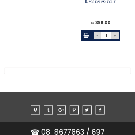
תיבת פיוזים 10+2
385.00 ₪
-
+
08-8677663 ☎
697 /