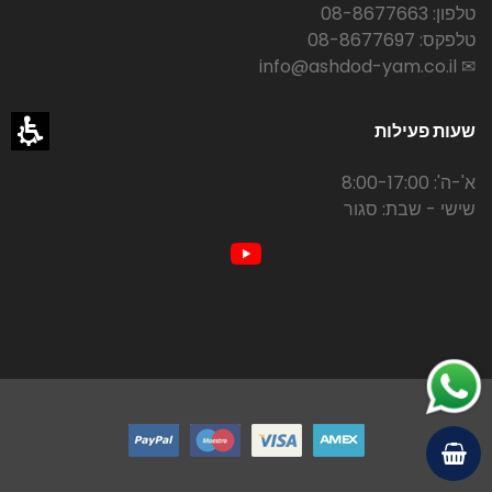
טלפון: 08-8677663
טלפקס: 08-8677697
✉ info@ashdod-yam.co.il
שעות פעילות
א'-ה': 8:00-17:00
שישי - שבת: סגור