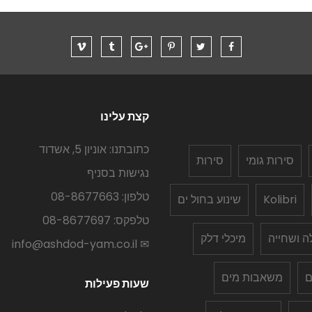
קצת עלינו
כתובתנו: אוניון 5, אשדוד
סירות גומי
סירות
נגישות בסניף
טלפון: 08-8677663
Kolibri
שינוע בחול ים
טלפקס: 08-8677697
לה ושחייה
מיכלי דלק
✉ info@ashdod-yam.co.il
ם
משאבות מים
שעות פעילות