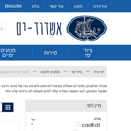
Skip
אודותינו
תקנון
צור קשר
בלוג
ENGLISH
to
Content
חילתו
ציוד
מנועים
סירות
סטנדים לאיחסון ועגלות נשיאה
ימי
ימיים
ל
ף
ינטרנט,
דף בית
ציוד ימי
מסביב למנוע
סטנדים לאיחסון ועג
חץ
נטר
מבחר מתקנים, סטנדים ועגלות נשיאה לאיחסון ולשינוע נוח של מנועי חיצון ימ
די
תפעול המחסן, ו/או השקת הסירה שלך למים מעולם לא הייתה קלה יותר
עבור
אזור
מיין לפי
הצ
גריד
תצוג
כ-
וכן
רכזי
מותג
cadKat
פריט
1