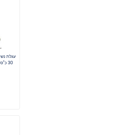
עגלת נשי
30 כ"ס - גלגלים בינוניים - תוצ' איטליה