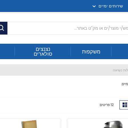
שירותים ימיים
ח
נצנצים
משקפות
סולארים
לות נשיאה
יים.
ג
רשימה
12
פריטים
ה