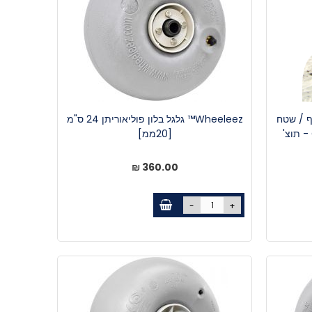
ף / שטח
Wheeleez™ גלגל בלון פוליאוריתן 24 ס"מ
של נגררים ועגלות - CadMover - תוצ'
[20ממ]
360.00 ₪
-
+