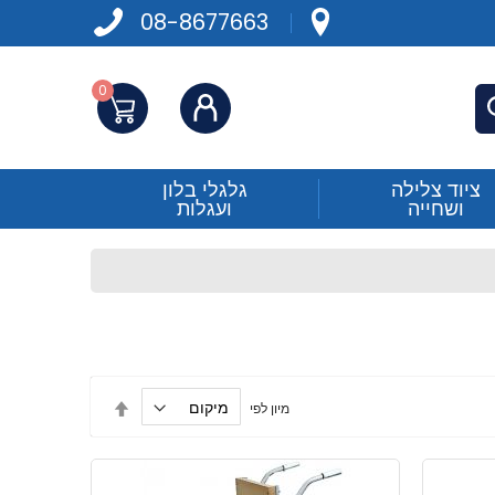
08-8677663
0
התחברות
פש
ציוד צלילה
גלגלי בלון
ושחייה
ועגלות
הגדר
מיון לפי
מיון
בסדר
יורד