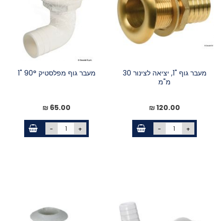
מעבר גוף "1, יציאה לצינור 30
מעבר גוף מפלסטיק 90° "1
מ"מ
65.00 ₪
120.00 ₪
-
+
-
+