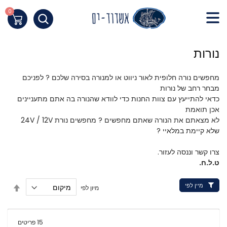
Skip
to
0
העגלה שלי
Content
חילתו
נורות
ל
ף
מחפשים נורה חלופית לאור ניווט או למנורה בסירה שלכם ? לפניכם
ינטרנט,
מבחר רחב של נורות
חץ
כדאי להתייעץ עם צוות החנות כדי לוודא שהנורה בה אתם מתעניינים
נטר
אכן תואמת
די
לא מצאתם את הנורה שאתם מחפשים ? מחפשים נורת 24V / 12V
עבור
שלא קיימת במלאיי ?
אזור
וכן
צרו קשר וננסה לעזור.
ט.ל.ח.
רכזי
מיין לפי
הגדר
מיון לפי
מיון
בסדר
יורד
15
פריטים