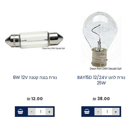
נורת להט BAY15D 12/24V
נורת בננה קטנה 8W 12V
25W
12.00 ₪
38.00 ₪
-
+
-
+