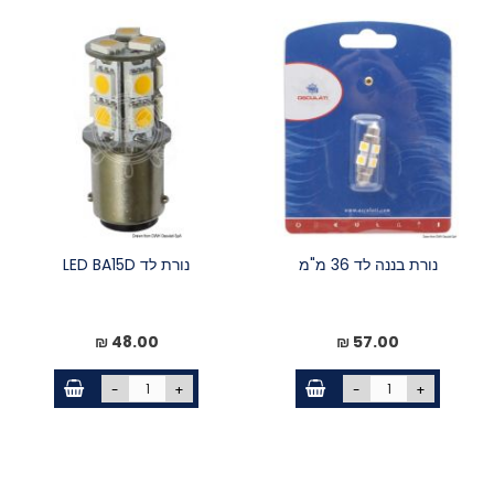
נורת בננה לד 36 מ"מ
נורת לד LED BA15D
48.00 ₪
57.00 ₪
-
+
-
+