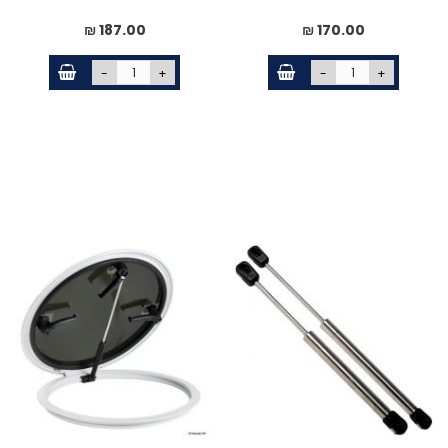
187.00 ₪
170.00 ₪
-
+
-
+