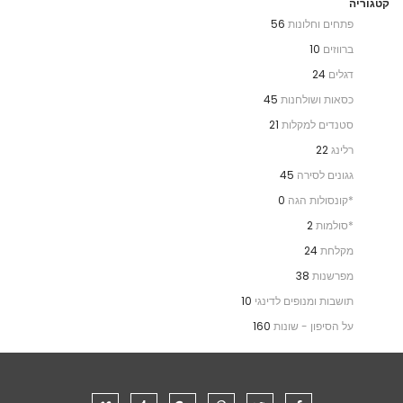
קטגוריה
פתחים וחלונות
56
ברווזים
10
דגלים
24
כסאות ושולחנות
45
סטנדים למקלות
21
רלינג
22
גגונים לסירה
45
*קונסולות הגה
0
*סולמות
2
מקלחת
24
מפרשנות
38
תושבות ומנופים לדינגי
10
על הסיפון - שונות
160