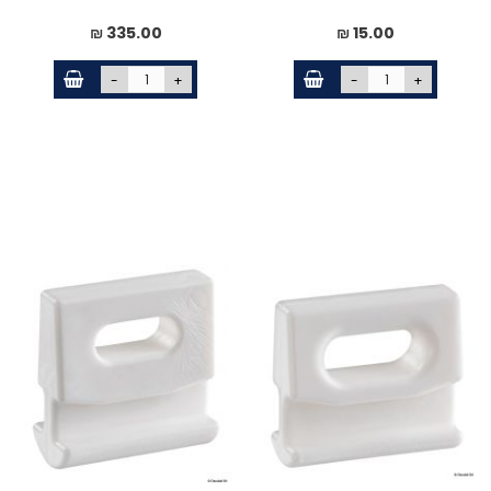
335.00 ₪
15.00 ₪
-
+
-
+