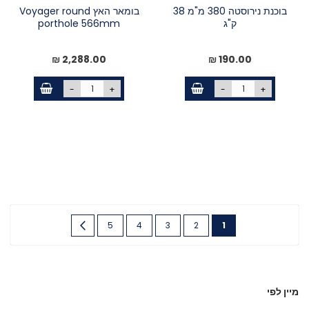
בוכנת נירוסטה 380 מ"מ 38
בומאר האץ Voyager round
ק"ג
porthole 566mm
2,288.00 ₪
190.00 ₪
-
+
-
+
דף
You're
דף
דף
דף
דף
דף
הבא
5
4
3
2
1
currently
reading
page
מיין לפי