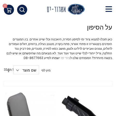
Skip
to
0
העגלה שלי
Content
חילתו
על הסיפון
ל
ף
כאן תוכלו למצוא ציוד ימי לסיפון הסירה, היאכטה וכלי שייט אחרים. בין המוצרים
ינטרנט,
הזמינים בקטגוריה זו פתחי אוורור, פתח בקרה, מנגנון נעילה, ברווזים, דגלים ועמודים
חץ
לדגלים, גגונים ואביזרים לרלינג ולגגון, מושב כסא לסירה, סטנדים, פס דביק נגד
נטר
החלקה, גריל ייחודי לכלי שייט ועוד ועוד ועוד. לא מצאתם מה שחיפשתם או שיש לכם
בקשה מיוחדת? המומחים שלנו ל
ציוד ימי
ישמחו לסייע 08-8677663
די
עבור
הגדר
פריטים
30
-
1
מ
334
מיון לפי
אזור
מיון
וכן
בסדר
רכזי
יורד