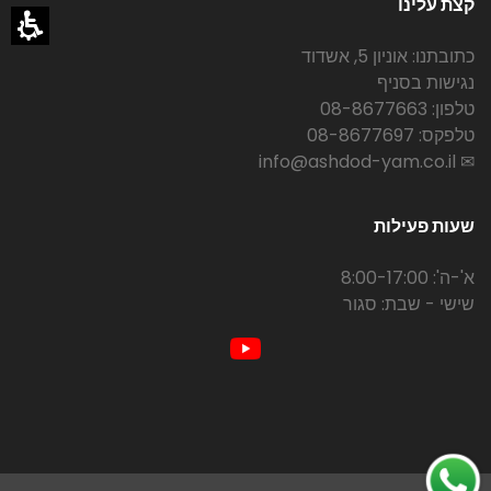
קצת עלינו
כתובתנו: אוניון 5, אשדוד
נגישות בסניף
טלפון: 08-8677663
טלפקס: 08-8677697
✉ info@ashdod-yam.co.il
שעות פעילות
א'-ה': 8:00-17:00
שישי - שבת: סגור