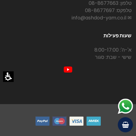
טלפון: 08-8677663
טלפקס: 08-8677697
✉ info@ashdod-yam.co.il
שעות פעילות
א'-ה': 8:00-17:00
שישי - שבת: סגור