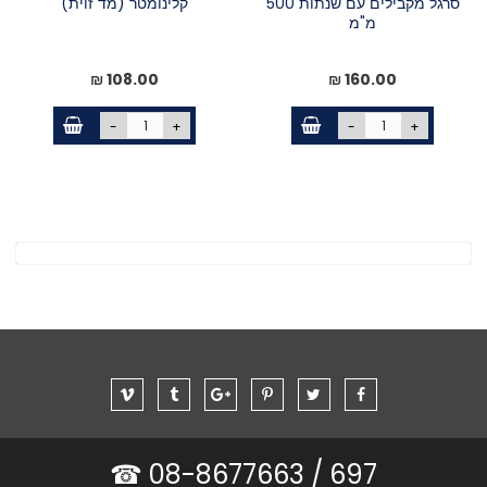
סרגל מקבילים עם שנתות 500
קלינומטר (מד זוית)
מ"מ
108.00 ₪
160.00 ₪
-
+
-
+
08-8677663 ☎
697 /