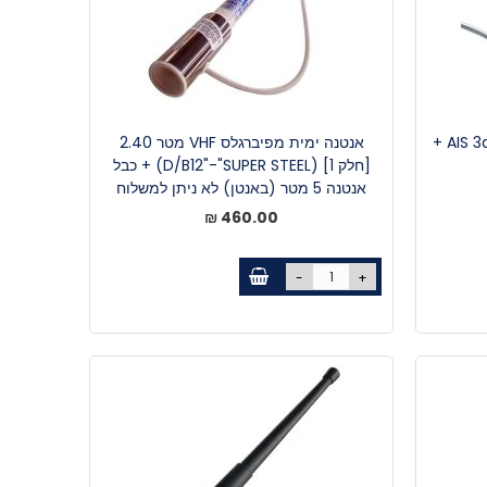
אנטנת פיברגלס 1.5 מטר , AIS 3db gain +
אנטנה ימית מפיברגלס VHF מטר 2.40
[חלק 1] (D/B12"-"SUPER STEEL) + כבל
אנטנה 5 מטר (באנטן) לא ניתן למשלוח
460.00 ₪
-
+