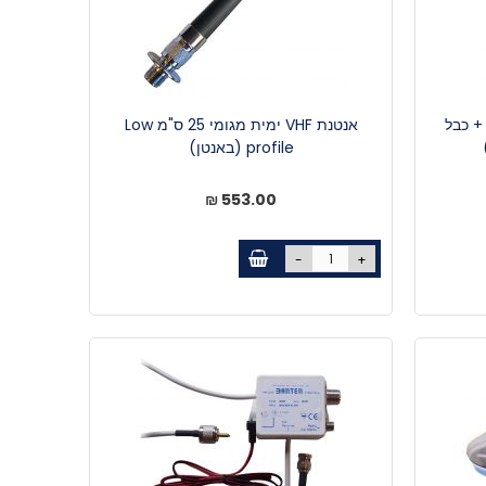
 ימית 25 ס"מ + כבל
אנטנת VHF ימית מגומי 25 ס"מ Low
profile (באנטן)
553.00 ₪
-
+