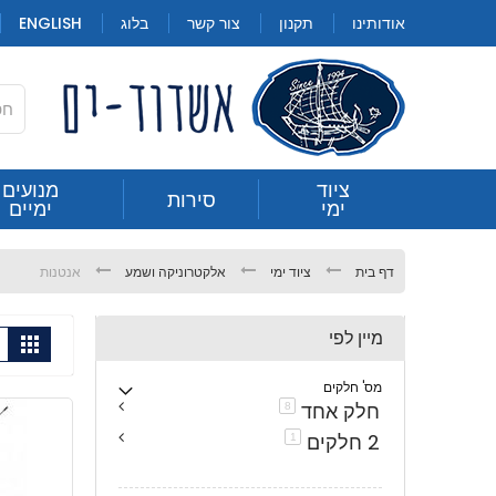
Skip
אודותינו
תקנון
צור קשר
בלוג
ENGLISH
to
Content
חילתו
ציוד
מנועים
סירות
אנטנות
ימי
ימיים
ל
ף
ינטרנט,
דף בית
ציוד ימי
אלקטרוניקה ושמע
אנטנות
חץ
נטר
מיין לפי
הצ
די
גריד
תצוג
כ-
עבור
מס' חלקים
אזור
חלק אחד
פריטים
8
וכן
2 חלקים
פריט
1
רכזי