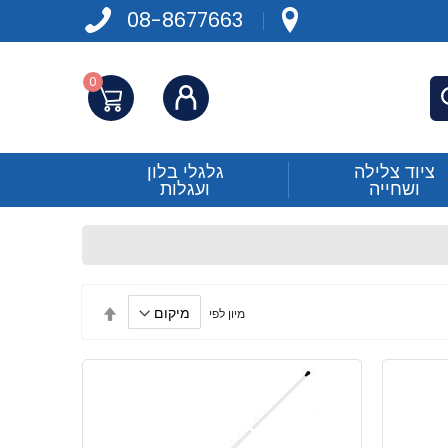
08-8677663
0
התחברות
פש
ציוד צלילה
גלגלי בלון
ושחייה
ועגלות
הגדר
מיון לפי
מיון
בסדר
יורד