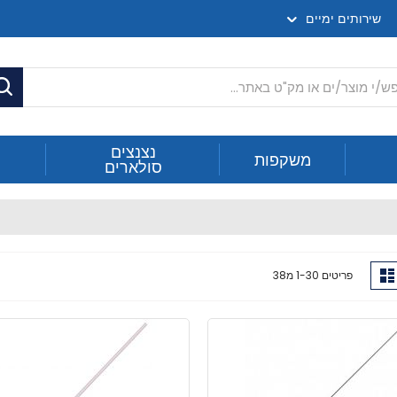
שירותים ימיים
ח
נצנצים
משקפות
סולארים
ג
רשימה
פריטים
30
-
1
מ
38
ה