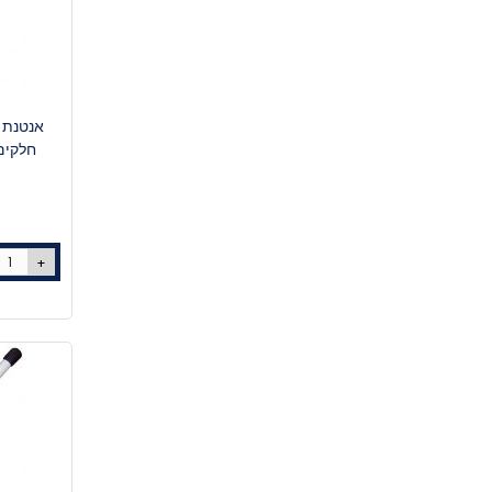
חלקים + כ
+