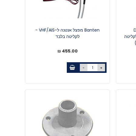
DVB-
Banten מפצל אנטנה ל-VHF/AIS -
קליטה
לקליטה בלבד
455.00 ₪
-
+