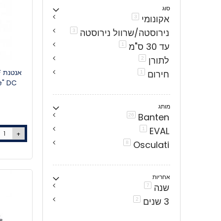
סוג
אקונומי
פריטים
3
נירוסטה/שרוול נירוסטה
פריטים
3
עד 30 ס"מ
פריט
1
לתורן
פריטים
2
חירום
פריט
1
nce" DC
מותג
Banten
פריטים
26
EVAL
פריט
1
+
Osculati
פריטים
8
אחריות
שנה
פריטים
7
3 שנים
פריטים
2