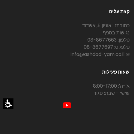
קצת עלינו
כתובתנו: אוניון 5, אשדוד
נגישות בסניף
טלפון: 08-8677663
טלפקס: 08-8677697
✉ info@ashdod-yam.co.il
שעות פעילות
א'-ה': 8:00-17:00
שישי - שבת: סגור