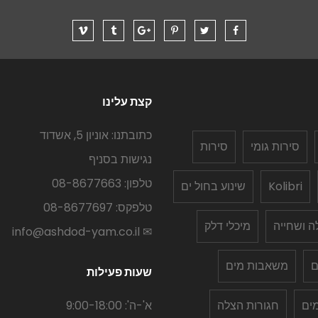
קצת עלינו
כתובתנו: אוניון 5, אשדוד
סירות גומי
סירות
נגישות בסניף
טלפון: 08-8677663
Kolibri
שינוע בחול ים
טלפקס: 08-8677697
לה ושחייה
מיכלי דלק
✉ info@ashdod-yam.co.il
ם
משאבות מים
שעות פעילות
ים
חגורות הצלה
א'-ה': 9:00-18:00