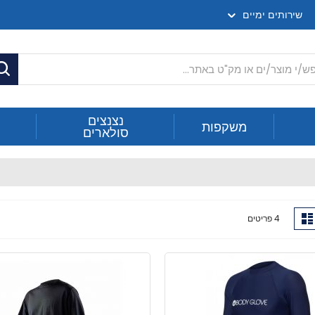
שירותים ימיים
ח
נצנצים
משקפות
סולארים
ג
רשימה
4
פריטים
ה