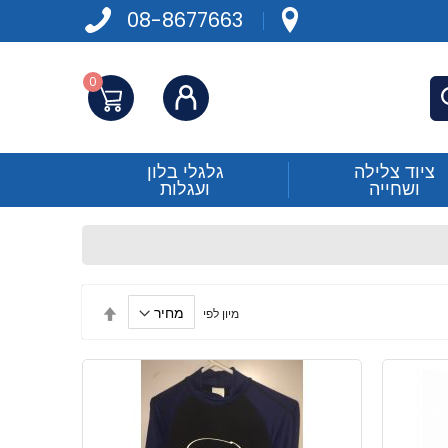
08-8677663
0
התחברות
פש
ציוד צלילה
גלגלי בלון
ושחייה
ועגלות
הגדר
מיון לפי
מיון
בסדר
יורד