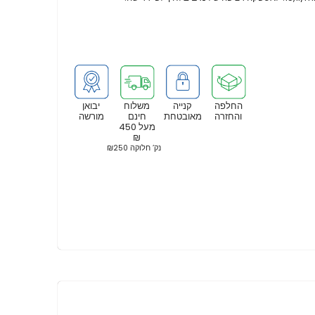
החלפה
קנייה
משלוח
יבואן
והחזרה
מאובטחת
חינם
מורשה
מעל 450
₪
נק’ חלוקה ₪250