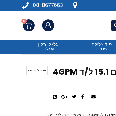
08-8677663
0
התחברות
פש
ציוד צלילה
גלגלי בלון
ושחייה
ועגלות
אלבין משאבת לחץ מים 15.1 ל/ד 4GPM
הוסף להשוואה