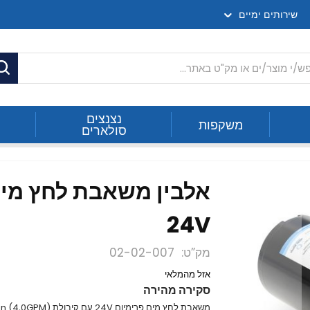
שירותים ימיים
ח
נצנצים
משקפות
סולארים
24V
מק”ט
02-02-007
אזל מהמלאי
סקירה מהירה
משאבת לחץ מים פרימיום 24V עם קיבולת 15,1l/min (4,0GPM). לאספקה רציפה של מים בלחץ לפי דרישה.