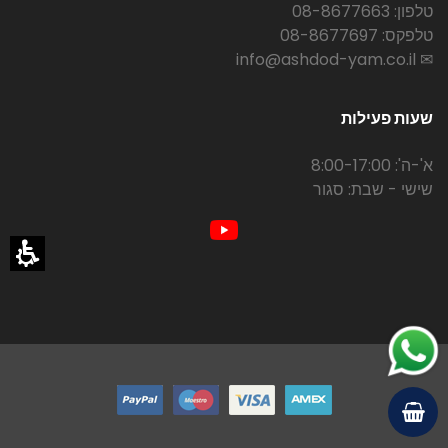
טלפון: 08-8677663
טלפקס: 08-8677697
✉ info@ashdod-yam.co.il
שעות פעילות
א'-ה': 8:00-17:00
שישי - שבת: סגור