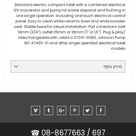
Standard electric compact toilet with a combined electrical
12V macerator and pump for waste disposal and flushing in
one single operation. Including one touch electrical control
panel. Easy to clean white ceramic bowl and white wooden
seat. Stable base for robust installation. Port conections inlet
19mm (3/4″), outlet 25mm or 38mm (1″ or 1,5″). Plug & play/
interchangeable with Jabsco 37010-0090, Johnson Pump
80-47435-01 and other single operated electrical toilet
models.
מידע נוסף
08-8677663 ☎
697 /