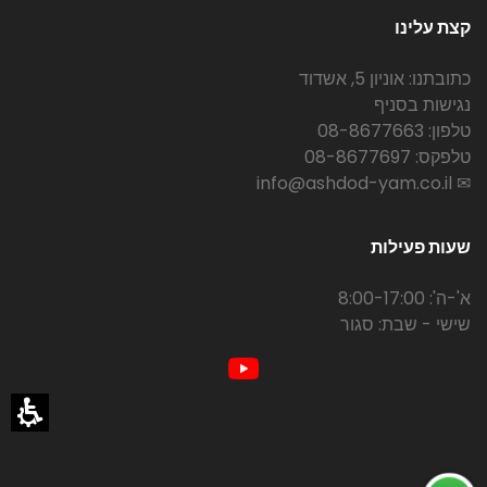
קצת עלינו
כתובתנו: אוניון 5, אשדוד
נגישות בסניף
טלפון: 08-8677663
טלפקס: 08-8677697
✉ info@ashdod-yam.co.il
שעות פעילות
א'-ה': 8:00-17:00
שישי - שבת: סגור