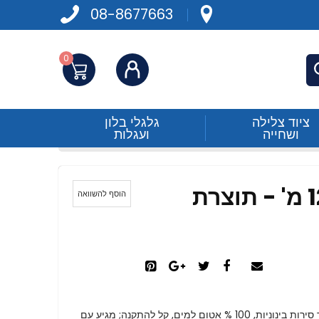
08-8677663
0
התחברות
פש
ציוד צלילה
גלגלי בלון
ושחייה
ועגלות
אור ניווט ביקולור עד 12 מ' - תוצרת
הוסף להשוואה
עשוי פוליקרבונט, תואם לסטנדרט IMCO. מיועד עבור סירות בינוניות, 100 % אטום למים, קל להתקנה; מגיע עם