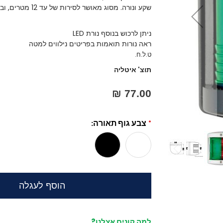
שקע ונורה. מסוג מאושר לסירות של עד 12 מטרים, ובעל רישוי RINA n° ELE324512CS005 וDGM
ניתן לרכוש בנוסף נורת LED
ראה נורות תואמות בפריטים נילווים למטה
ט.ל.ח.
תוצ' איטליה
77.00 ₪
צבע גוף תאורה
הוסף לעגלה
למה קונים אצלנו?