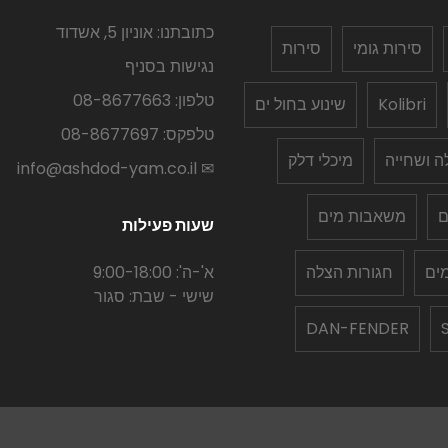
כתובתנו: אוניון 5, אשדוד
סירות גומי
סירות
נגישות בסניף
טלפון: 08-8677663
Kolibri
שינוע בחול ים
טלפקס: 08-8677697
לה ושחייה
מיכלי דלק
✉ info@ashdod-yam.co.il
ם
משאבות מים
שעות פעילות
ים
חגורות הצלה
א'-ה': 9:00-18:00
שישי - שבת: סגור
DAN-FENDER