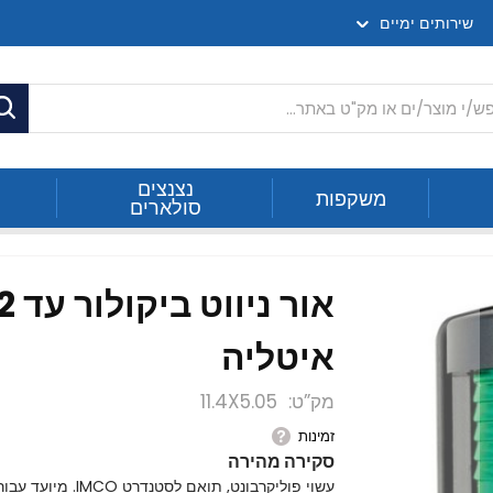
שירותים ימיים
ח
נצנצים
משקפות
סולארים
איטליה
מק”ט
11.4X5.05
זמינות
סקירה מהירה