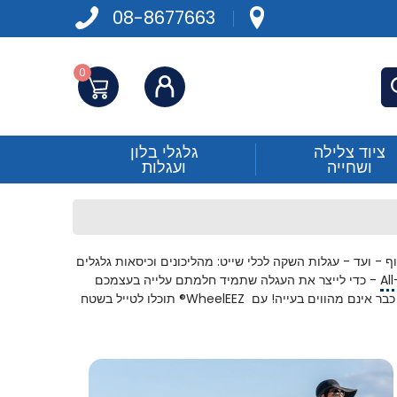
08-8677663
0
התחברות
פש
ציוד צלילה
גלגלי בלון
ושחייה
ועגלות
 מעגלות חוף - ועד - עגלות השקה לכלי שייט: מהליכונים וכיסאות גלגלים
Al
- כדי לייצר את העגלה שתמיד חלמתם עלייה בעצמכם
 כבר אינם מהווים בעייה! עם
WheelEEZ®
תוכלו לטייל בשטח