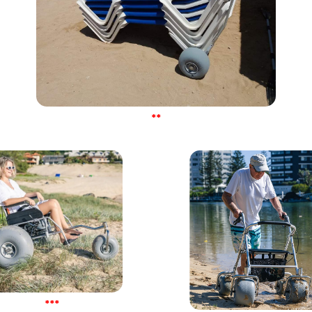
**
***