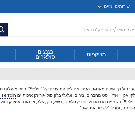
שירותים ימיים
ח
נצנצים
משקפות
סולארים
יעים מטענים כבדים על גבי חול רך ושטח מאתגר. הכירו את ליין המוצרים של "וויליז®": החל
קייאק - ועד - סט מחברים, צירים, וגלגלי בלון פוליאוריתן איכותיים
l-Terrain
יליז
®
" השמיים הם הגבול; וחצץ, סלעים, דשא, בוץ, שלג, אדמות הפארק וחול
רתם, ומבלי "לשבור את הגב"...