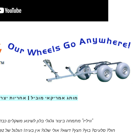
מותג אמריקאי מוביל | אחריות יצרן 
"וויליז" מתמחה ביצור גלגלי בלון לשינוע משקלים כב
חול? סלעים? בוץ? חצץ? דשא? אולי שלג? אין בעיה! הגלגל של wheeleez יעבור. מעולם לא היה קל יותר