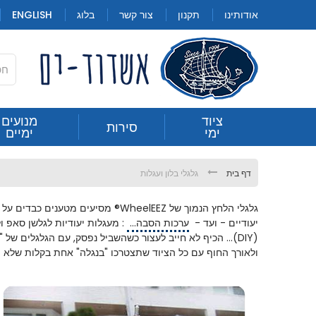
Skip
אודותינו
תקנון
צור קשר
בלוג
ENGLISH
to
Content
חילתו
ציוד
מנועים
סירות
גלגלי בלון ועגלות
ימי
ימיים
ל
ף
ינטרנט,
דף בית
גלגלי בלון ועגלות
חץ
נטר
גלגלי הלחץ הנמוך של WheelEEZ® מס
די
יעודיים - ועד -
ערכות הסבה...
: מעגלות יעודיות לגלשן סאפ ול
עבור
(DIY)...
הכיף לא חייב לעצור כשהשביל נפסק,
עם הגלגלים של "וו
אזור
ולאורך החוף עם כל הציוד שתצטרכו "בנגלה" אחת בקלות שלא הכ
וכן
רכזי