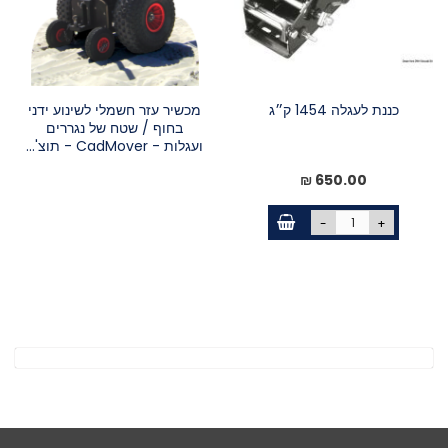
כננת לעגלה 1454 ק״ג
מכשיר עזר חשמלי לשינוע ידני
בחוף / שטח של נגררים
ועגלות - CadMover - תוצ'...
650.00 ₪
-
+