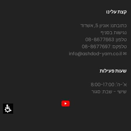
קצת עלינו
כתובתנו: אוניון 5, אשדוד
נגישות בסניף
טלפון: 08-8677663
טלפקס: 08-8677697
✉ info@ashdod-yam.co.il
שעות פעילות
א'-ה': 8:00-17:00
שישי - שבת: סגור