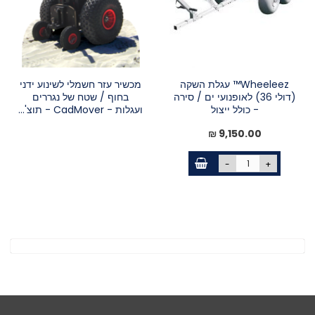
Wheeleez™ עגלת השקה
מכשיר עזר חשמלי לשינוע ידני
(דולי 36) לאופנועי ים / סירה
בחוף / שטח של נגררים
- כולל ייצול
ועגלות - CadMover - תוצ'...
9,150.00 ₪
-
+