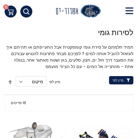
Skip
to
0
העגלה שלי
Content
חילתו
לסירות גומי
ל
ף
תמיד חלמתם על סירת גומי קומפקטית אבל התעייפתם או תהיתם איך
ינטרנט,
לעזאזל להוביל אותה למים ? לפניכם מבחר פתרונות להנגיש עבורכם
חץ
את המעבר דרך חול ים, חצץ, סלעים, בוץ ושטח מאתגר אחר, בנגלה
נטר
אחת - מהחנייה אל המים - עם כל הציוד מועמס
די
עבור
מיין לפי
הגדר
מיון לפי
אזור
מיון
וכן
בסדר
יורד
רכזי
16
פריטים