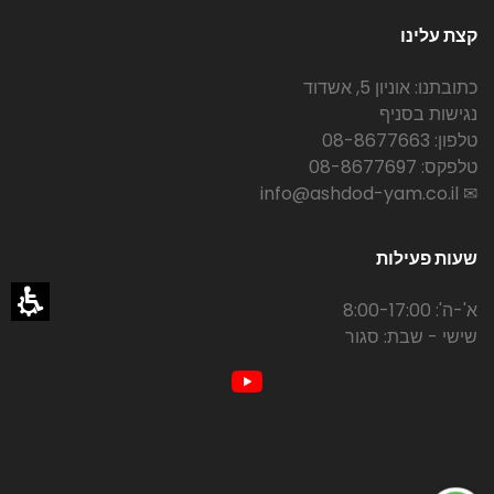
קצת עלינו
כתובתנו: אוניון 5, אשדוד
נגישות בסניף
טלפון: 08-8677663
טלפקס: 08-8677697
✉ info@ashdod-yam.co.il
שעות פעילות
א'-ה': 8:00-17:00
שישי - שבת: סגור