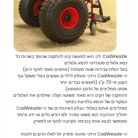
CadWeazle ידני הוא למעשה קיט להתקנה שהופך בשניות כל
כסא גלגלים סטנדרטי לכסא גלגלים
בעל יכולת עבירות שטח מעולות (מתאים מאוד לחוף הים).
ה-CadWeazle הידני מומלץ לילדים ואנשים בעלי משקל גוף
הקטן מ-70 ק"ג (לאנשים כבדים יותר
אנחנו ממליצים על הדגם הממונע).
ההתקנה של הקיט היא מאוד פשוטה וקלה: שולפים את הגלגלים
המקורים של הכסא בלחיצת כפתור
ומחליפים אותם בגלגלי הבלון האיכותיים של ה-CadWeazle.
תהליך ההרכבה הוא פשוט ומהיר ולא דורש כלים או ידע מיוחד
ומאפשר לבצע אותו בכניסה הקרובה לחוף או לפארק.
ה-CadWeazle הידני מהווה פתרון זול לאלו הרוצים להנות