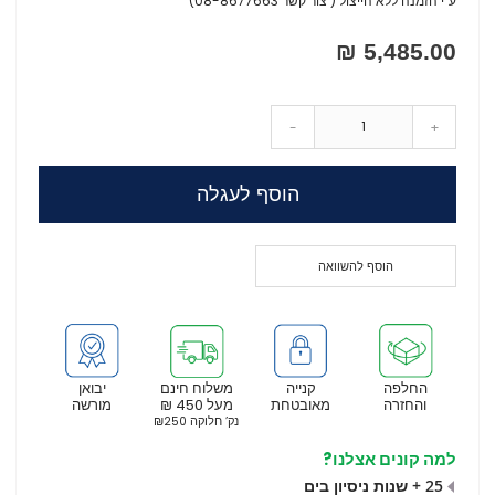
ע"י הזמנה ללא הייצול ( צור קשר 08-8677663)
5,485.00 ₪
-
+
הוסף לעגלה
הוסף להשוואה
החלפה
קנייה
משלוח חינם
יבואן
והחזרה
מאובטחת
מעל 450 ₪
מורשה
נק’ חלוקה ₪250
למה קונים אצלנו?
25 + שנות ניסיון בים