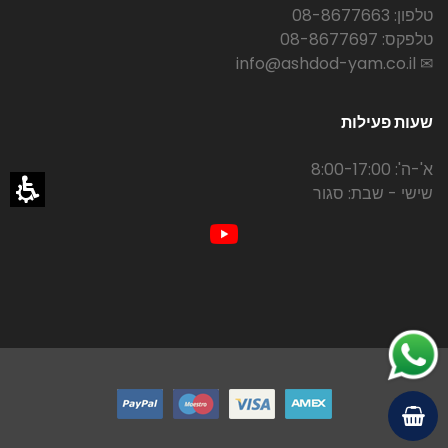
טלפון: 08-8677663
טלפקס: 08-8677697
✉ info@ashdod-yam.co.il
שעות פעילות
א'-ה': 8:00-17:00
שישי - שבת: סגור