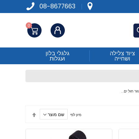
08-8677663
0
התחברות
פש
ציוד צלילה
גלגלי בלון
ושחייה
ועגלות
הגדר
מיון לפי
מיון
בסדר
יורד