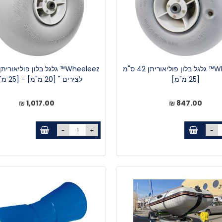
Wheeleez™ גלגל בלון פוליאוריתן 42 ס"מ
[25 מ"מ]
לצירים " [20 מ"מ] - [25 מ"מ]
1,017.00 ₪
847.00 ₪
-
+
-