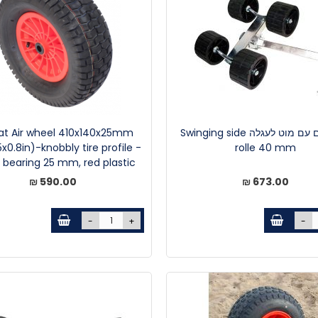
4 רולקים עם מוט לעגלה Swinging side
t Air wheel 410x140x25mm
.5x0.8in)-knobbly tire profile -
rolle 40 mm
 bearing 25 mm, red plastic...
590.00 ₪
673.00 ₪
-
+
-