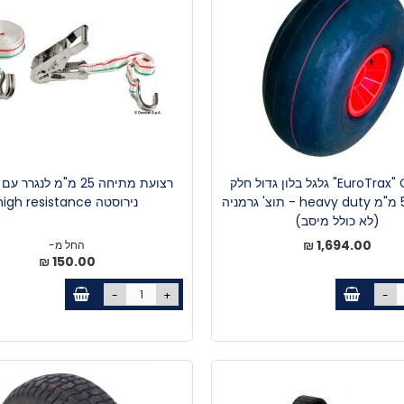
EuroTrax" Cadkat" גלגל בלון גדול חלק
רצועת מתיחה 25 מ"מ לנגר
250*560 מ"מ heavy duty - תוצ' גרמניה
נירוסטה high resistance
(לא כולל מיסב)
1,694.00 ₪
החל מ-
150.00 ₪
-
+
-