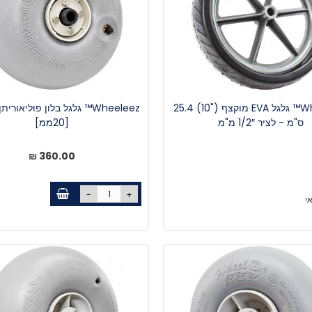
Wheeleez™ גלגל EVA מוקצף ("10) 25.4
ס"מ - לציר 1/2″ מ"מ
[20ממ]
360.00 ₪
-
+
י