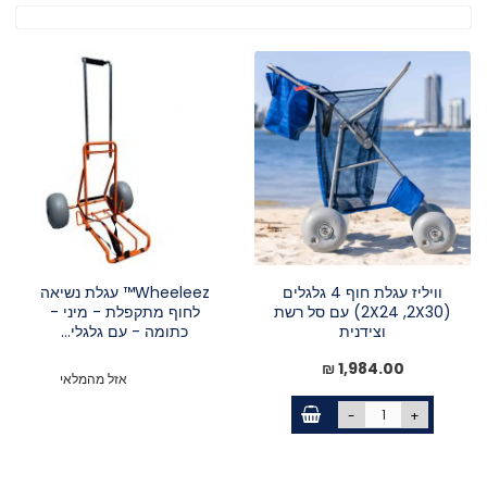
יורד
וויליז עגלת חוף 4 גלגלים
Wheeleez™ עגלת נשיאה
(2X24 ,2X30) עם סל רשת
לחוף מתקפלת - מיני -
וצידנית
כתומה - עם גלגלי...
1,984.00 ₪
אזל מהמלאי
-
+