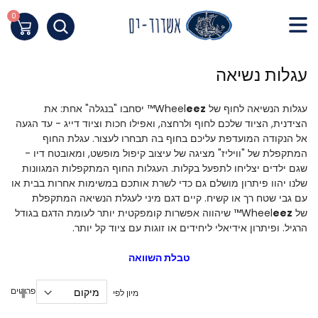
Skip
to
0
העגלה שלי
Content
חילתו
עגלות נשיאה
ל
ף
עגלות הנשיאה לחוף של Wheel
eez
™ יסחבו "בנגלה" אחת: את
ינטרנט,
הצידנית, הציוד שלכם לחוף ולרחצה, ואפילו חכות וציוד דייג - עד הגעה
חץ
אל הנקודה המועדפת עליכם בחוף בה תבחרו לעצור. עגלת החוף
נטר
המתקפלת של "וויליז" מציגה של עיצוב קיפול מופשט, ומאובטח דיו -
די
שגם ילדים יצליחו לתפעל בקלות. העגלות החוף המתקפלות המגוונות
עבור
שלנו יהוו פיתרון מושלם גם כדי לשרת אותכם במשימות אחרות בבית או
אזור
עם גבי שטח רך או קשיח. קיים דגם מיני לעגלת הנשיאה המתקפלת
וכן
של
eez
Wheel
™
שיהווה אפשרות קומפקטית יותר לעומת הדגם בגודל
הרגיל. ופיתרון אידיאלי ליחידים או זוגות עם ציוד קל יותר.
רכזי
טבלת השוואה
הגדר
6
פריטים
מיון לפי
מיון
בסדר